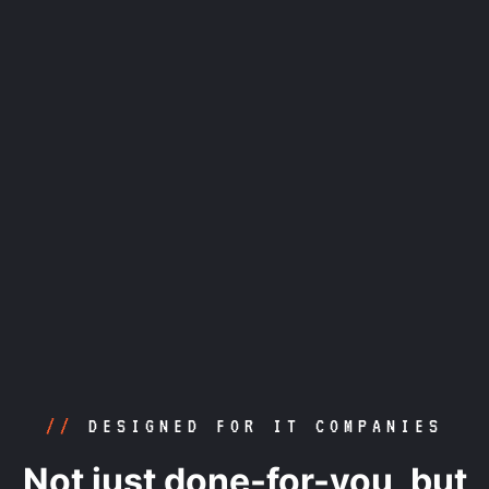
/3
BUILD YOUR OUTREACH
ENGINE
/4
LAUNCH, ANALYSE AND
IMPROVE
//
DESIGNED FOR IT COMPANIES
Not just done-for-you, but