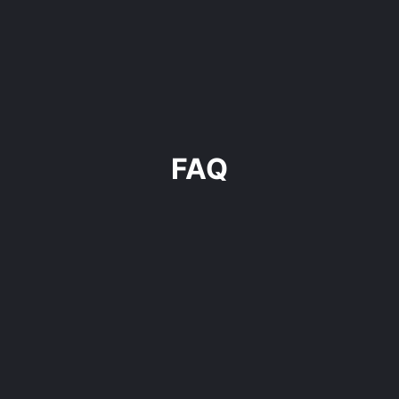
FAQ
For whom is this program?
Why is it better to build an outbound engine
internally?