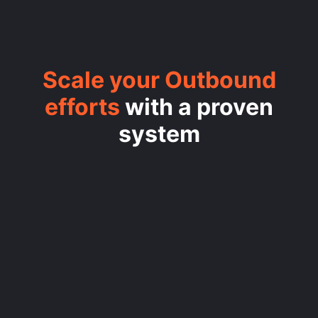
Scale your Outbound
efforts
with a proven
system
/1
SET THE STRATEGY
/2
CREATE YOUR ENRICHMENT
ENGINE