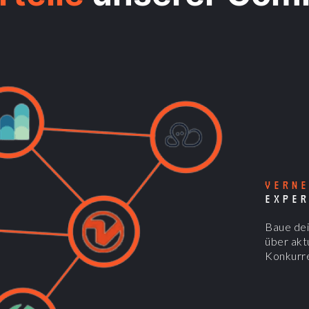
VERN
EXPE
Baue dei
über akt
Konkurren