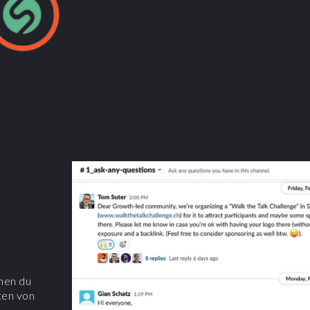
enen du
ten von