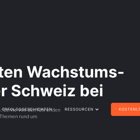
ßten Wachstums-
r Schweiz bei
s: Lerne von den führenden
ERFOLGSGESCHICHTEN
RESSOURCEN
KOSTENLO
e Themen rund um